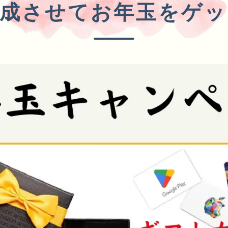
完成させてお年玉をゲッ
イブ