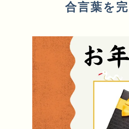
合言葉を
代理店・エージェント
エンジェルラ