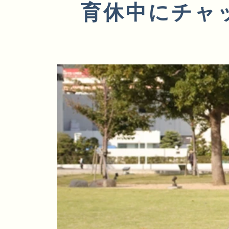
育休中にチャ
代理店・エージェント
エンジェルラ