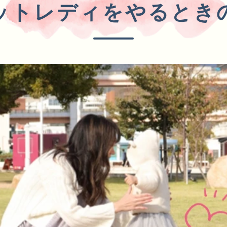
ットレディをやるとき
イブ