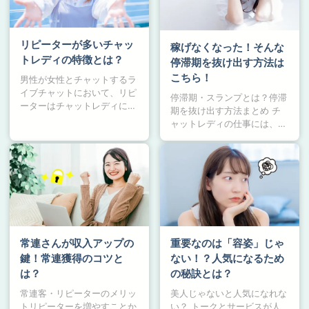
リピーターが多いチャッ
稼げなくなった！そんな
トレディの特徴とは？
停滞期を抜け出す方法は
こちら！
男性が女性とチャットするラ
イブチャットにおいて、リピ
停滞期・スランプとは？停滞
ーターはチャットレディに…
期を抜け出す方法まとめ チ
ャットレディの仕事には、…
常連さんが収入アップの
重要なのは「容姿」じゃ
鍵！常連獲得のコツと
ない！？人気になるため
は？
の秘訣とは？
常連客・リピーターのメリッ
美人じゃないと人気になれな
トリピーターを増やすことか
い？ トークとサービスが人