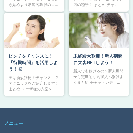
ら始めよう常連客獲得のコ…
気の秘訣！ まとめ チャ…
ピンチをチャンスに！
未経験大歓迎！新人期間
「待機時間」を活用しよ
に太客GETしよう！
う！￼
新人でも稼げるの？新人期間
から定期的な高収入へ繋げよ
実は新規獲得のチャンス！？
うまとめ チャットレディ…
テクニックをご紹介します！
まとめ ユーザ様の入室を…
メニュー